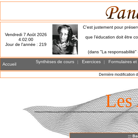
C'est justement pour préserv
Vendredi 7 Août 2026
que l'éducation doit être co
4:02:00
Jour de l'année : 219
(dans "La responsabilité"
Synthèses de cours
Exercices
Formulaires et
|
|
Accueil
Dernière modification d
Les
::: Ba