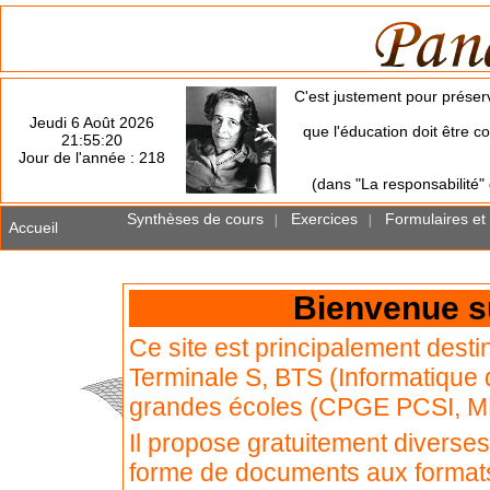
C'est justement pour préserv
Jeudi 6 Août 2026
que l'éducation doit être co
21:55:20
Jour de l'année : 218
(dans "La responsabilité"
Synthèses de cours
Exercices
Formulaires et
|
|
Accueil
Bienvenue s
Ce site est principalement dest
Terminale S, BTS (Informatique 
grandes écoles (CPGE PCSI, MPS
Il propose gratuitement divers
forme de documents aux formats