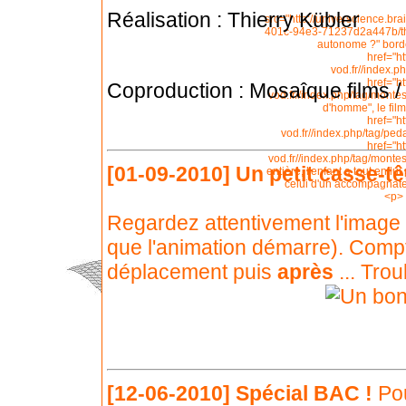
Réalisation : Thierry Kübler
src="http://universcience.b
401c-94e3-71237d2a447b/thu
autonome ?" borde
href="h
vod.fr//index.p
href="h
Coproduction : Mosaîque films 
vod.fr//index.php/tag/montes
d'homme", le fil
href="h
vod.fr//index.php/tag/pe
href="h
vod.fr//index.php/tag/monte
[01-09-2010]
Un petit casse-tê
entière, l'enfant a tout en lu
celui d'un accompagnateur
<p> 
Regardez attentivement l'image
que l'animation démarre). Co
déplacement puis
après
... Trou
[12-06-2010]
Spécial BAC !
Pou